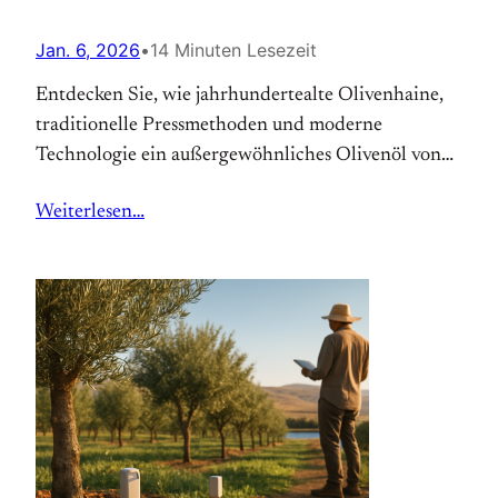
Jan. 6, 2026
•
14 Minuten Lesezeit
Entdecken Sie, wie jahrhundertealte Olivenhaine,
traditionelle Pressmethoden und moderne
Technologie ein außergewöhnliches Olivenöl von
Route des Oliviers Israel schaffen. Jetzt mehr
Weiterlesen…
erfahren.