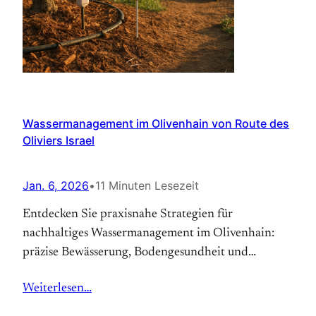
Wassermanagement im Olivenhain von Route des
Oliviers Israel
Jan. 6, 2026
•
11 Minuten Lesezeit
Entdecken Sie praxisnahe Strategien für
nachhaltiges Wassermanagement im Olivenhain:
präzise Bewässerung, Bodengesundheit und
Klimaanpassung – klicken Sie jetzt und sichern Sie
Weiterlesen…
saftige Erträge und hochwertiges Olivenöl.