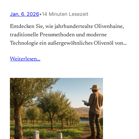
Jan. 6, 2026
•
14 Minuten Lesezeit
Entdecken Sie, wie jahrhundertealte Olivenhaine,
traditionelle Pressmethoden und moderne
Technologie ein außergewöhnliches Olivenöl von
Route des Oliviers Israel schaffen. Jetzt mehr
Weiterlesen…
erfahren.