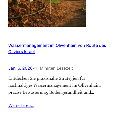
Wassermanagement im Olivenhain von Route des
Oliviers Israel
Jan. 6, 2026
•
11 Minuten Lesezeit
Entdecken Sie praxisnahe Strategien für
nachhaltiges Wassermanagement im Olivenhain:
präzise Bewässerung, Bodengesundheit und
Klimaanpassung – klicken Sie jetzt und sichern Sie
Weiterlesen…
saftige Erträge und hochwertiges Olivenöl.