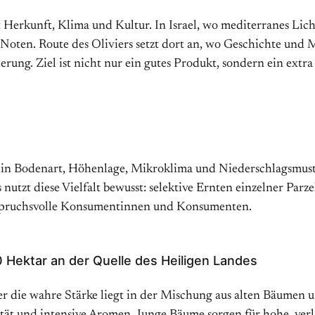
erkunft, Klima und Kultur. In Israel, wo mediterranes Licht 
oten. Route des Oliviers setzt dort an, wo Geschichte und M
ung. Ziel ist nicht nur ein gutes Produkt, sondern ein extra
e in Bodenart, Höhenlage, Mikroklima und Niederschlagsmust
utzt diese Vielfalt bewusst: selektive Ernten einzelner Parz
nspruchsvolle Konsumentinnen und Konsumenten.
0 Hektar an der Quelle des Heiligen Landes
er die wahre Stärke liegt in der Mischung aus alten Bäumen 