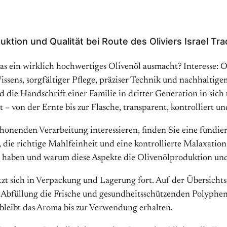
duktion und Qualität bei Route des Oliviers Israel T
as ein wirklich hochwertiges Olivenöl ausmacht? Interesse: 
ssens, sorgfältiger Pflege, präziser Technik und nachhaltigem
 die Handschrift einer Familie in dritter Generation in sich t
t – von der Ernte bis zur Flasche, transparent, kontrolliert u
honenden Verarbeitung interessieren, finden Sie eine fundie
ie richtige Mahlfeinheit und eine kontrollierte Malaxation 
e haben und warum diese Aspekte die Olivenölproduktion un
etzt sich in Verpackung und Lagerung fort. Auf der Übersichts
te Abfüllung die Frische und gesundheitsschützenden Polyph
 bleibt das Aroma bis zur Verwendung erhalten.