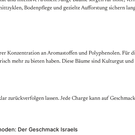
ität und intensive Aromen. Junge Bäume sorgen für hohe, verlä
ittzyklen, Bodenpflege und gezielte Aufforstung sichern lang
rer Konzentration an Aromastoffen und Polyphenolen. Für di
orisch mehr zu bieten haben. Diese Bäume sind Kulturgut und
 klar zurückverfolgen lassen. Jede Charge kann auf Geschmac
thoden: Der Geschmack Israels