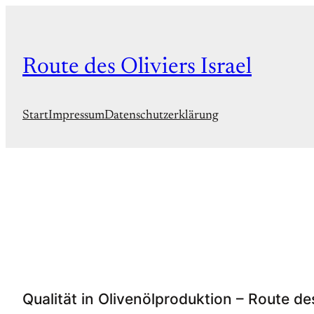
Zum
Inhalt
springen
Route des Oliviers Israel
Start
Impressum
Datenschutzerklärung
Qualität in Olivenölproduktion – Route des